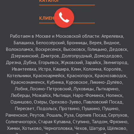
КАТАЛОГ
КЛИЕНТУ
Работаем в Москве и Московской области: Апрелевка,
Балашиха, Белоозёрский, Бронницы, Верея, Видное,
Волоколамск, Воскресенск, Высоковск, Голицыно, Дедовск,
Дзержинский, Дмитров, Долгопрудный, Домодедово,
Дрезна, Дубна, Егорьевск, Жуковский, Зарайск, Звенигород,
Ивантеевка, Истра, Кашира, Клин, Коломна, Королёв,
Котельники, Красноармейск, Красногорск, Краснозаводск,
Краснознаменск, Кубинка, Куровское, Ликино-Дулёво,
Лобня, Лосино-Петровский, Луховицы, Лыткарино,
Люберцы, Можайск, Мытищи, Наро-Фоминск, Ногинск,
Одинцово, Озёры, Орехово-Зуево, Павловский Посад,
Пересвет, Подольск, Протвино, Пушкино, Пущино,
Раменское, Реутов, Рошаль, Руза, Сергиев Посад, Серпухов,
Солнечногорск, Старая Купавна, Ступино, Талдом, Фрязино,
Химки, Хотьково, Черноголовка, Чехов, Шатура, Щёлково,