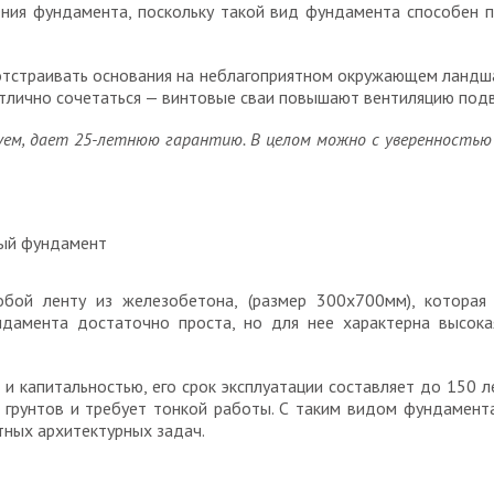
ия фундамента, поскольку такой вид фундамента способен пр
 отстраивать основания на неблагоприятном окружающем ландша
отлично сочетаться — винтовые сваи повышают вентиляцию подв
зуем, дает 25-летнюю гарантию. В целом можно с уверенность
бой ленту из железобетона, (размер 300х700мм), котора
ундамента достаточно проста, но для нее характерна высока
и капитальностью, его срок эксплуатации составляет до 150 л
 грунтов и требует тонкой работы. С таким видом фундамен
тных архитектурных задач.