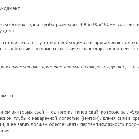
«тумбочки», одна тумба размером 400х400х400мм состоит 
у дома.
нта является отсутствие необходимости проведения подготов
рно-столбчатый фундамент практичен благодаря своей невысок
оростью монтажа, применим только на твердых грунтах, скаль
нием винтовых свай — одного из типов свай, которые заглуб
еской трубы с наваренной лопастью (винтом), длина свай в ср
и, а ее загиб должен обеспечивать перпендикулярность положе
ания.