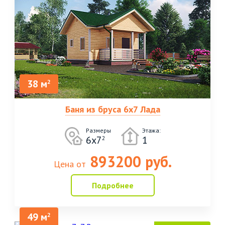
38 м
2
Баня из бруса 6х7 Лада
Размеры
Этажа:
6х7
1
2
893200 руб.
Цена от
Подробнее
49 м
2