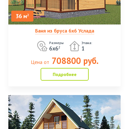
36 м
2
Баня из бруса 6х6 Услада
Размеры
Этажа:
6х6
1
2
708800 руб.
Цена от
Подробнее