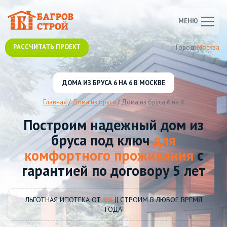
МЕНЮ
РАССЧИТАТЬ ПРОЕКТ
Город:
Москва
ДОМА ИЗ БРУСА 6 НА 6 В МОСКВЕ
Главная
/
Дома из бруса
/
Дома из бруса 6 на 6
Построим надежный дом из
бруса под ключ
для
комфортного проживания
с
гарантией по договору 5 лет
ЛЬГОТНАЯ ИПОТЕКА ОТ
9%
|| СТРОИМ В ЛЮБОЕ ВРЕМЯ
ГОДА