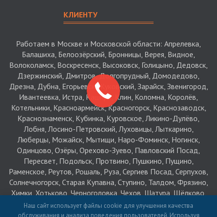
КЛИЕНТУ
Работаем в Москве и Московской области: Апрелевка,
Балашиха, Белоозёрский, Бронницы, Верея, Видное,
Волоколамск, Воскресенск, Высоковск, Голицыно, Дедовск,
Дзержинский, Дмитров, Долгопрудный, Домодедово,
Дрезна, Дубна, Егорьевск, Жуковский, Зарайск, Звенигород,
Ивантеевка, Истра, Кашира, Клин, Коломна, Королёв,
Котельники, Красноармейск, Красногорск, Краснозаводск,
Краснознаменск, Кубинка, Куровское, Ликино-Дулёво,
Лобня, Лосино-Петровский, Луховицы, Лыткарино,
Люберцы, Можайск, Мытищи, Наро-Фоминск, Ногинск,
Одинцово, Озёры, Орехово-Зуево, Павловский Посад,
Пересвет, Подольск, Протвино, Пушкино, Пущино,
Раменское, Реутов, Рошаль, Руза, Сергиев Посад, Серпухов,
Солнечногорск, Старая Купавна, Ступино, Талдом, Фрязино,
Химки, Хотьково, Черноголовка, Чехов, Шатура, Щёлково,
Электрогорск, Электросталь, Электроугли, Яхрома
Наш сайт использует файлы cookie для улучшения качества
обслуживания и анализа поведения пользователей. Используя