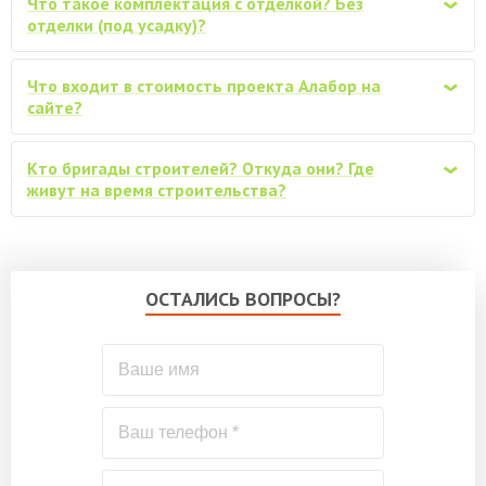
снаружи, защитным ср-вом VERES
от 48200
Что такое комплектация с отделкой? Без
‹
(аналоги), в один слой
отделки (под усадку)?
Бытовка каркасно-щитовая 3х2м
от 27000
Что входит в стоимость проекта Алабор на
‹
сайте?
Дополнительная отделка стен снаружи,
плитами Белтермо 20мм шип-паз, под
от 101700
Кто бригады строителей? Откуда они? Где
фасадную отделку
‹
живут на время строительства?
ОСТАЛИСЬ ВОПРОСЫ?