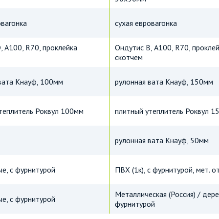
овагонка
сухая евровагонка
, А100, R70, проклейка
Ондутис В, А100, R70, прокле
скотчем
вата Кнауф, 100мм
рулонная вата Кнауф, 150мм
теплитель Роквул 100мм
плитный утеплитель Роквул 1
рулонная вата Кнауф, 50мм
е, с фурнитурой
ПВХ (1к), с фурнитурой, мет. 
Металлическая (Россия) / дер
е, с фурнитурой
фурнитурой