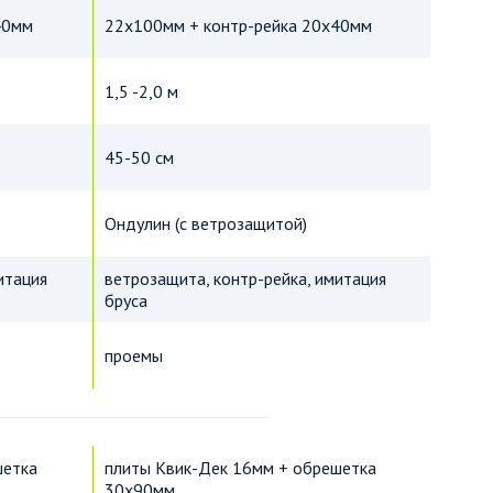
40мм
22х100мм + контр-рейка 20х40мм
1,5 -2,0 м
45-50 см
Ондулин (с ветрозащитой)
итация
ветрозащита, контр-рейка, имитация
бруса
проемы
шетка
плиты Квик-Дек 16мм + обрешетка
30х90мм