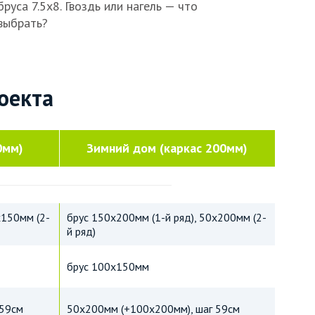
бруса 7.5х8. Гвоздь или нагель — что
выбрать?
оекта
0мм)
Зимний дом (каркас 200мм)
х150мм (2-
брус 150х200мм (1-й ряд), 50х200мм (2-
й ряд)
брус 100х150мм
 59см
50х200мм (+100х200мм), шаг 59см