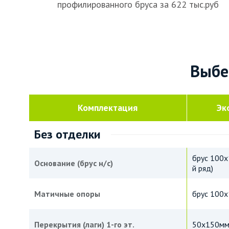
профилированного бруса за 622 тыс.руб
Выбе
Комплектация
Эк
Без отделки
брус 100х
Основание (брус н/с)
й ряд)
Матичные опоры
брус 100
Перекрытия (лаги) 1-го эт.
50х150мм 