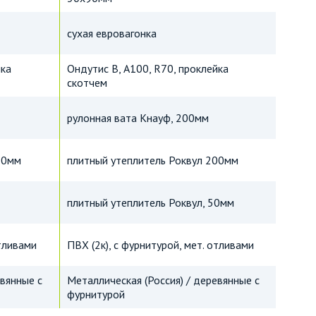
сухая евровагонка
йка
Ондутис В, А100, R70, проклейка
скотчем
рулонная вата Кнауф, 200мм
50мм
плитный утеплитель Роквул 200мм
плитный утеплитель Роквул, 50мм
отливами
ПВХ (2к), с фурнитурой, мет. отливами
евянные с
Металлическая (Россия) / деревянные с
фурнитурой