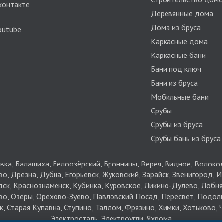
контакте
Деревянные дома
Дома из бруса
outube
Каркасные дома
Каркасные бани
Бани под ключ
Бани из бруса
Мобильные бани
Срубы
Срубы из бруса
Срубы бань из бруса
ка, Балашиха, Белоозёрский, Бронницы, Верея, Видное, Волокол
 Дрезна, Дубна, Егорьевск, Жуковский, Зарайск, Звенигород, Ив
дск, Краснознаменск, Кубинка, Куровское, Ликино-Дулёво, Лобн
, Озёры, Орехово-Зуево, Павловский Посад, Пересвет, Подоль
к, Старая Купавна, Ступино, Талдом, Фрязино, Химки, Хотьково,
Электросталь, Электроугли, Яхрома