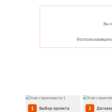
Вы м
Воспользовавши
1
2
Выбор проекта
Догово