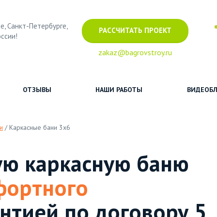
е, Санкт-Петербурге,
РАССЧИТАТЬ ПРОЕКТ
оссии!
zakaz@bagrovstroy.ru
ОТЗЫВЫ
НАШИ РАБОТЫ
ВИДЕОБЛ
и
/
Каркасные бани 3х6
ю каркасную баню
фортного
нтией по договору 5