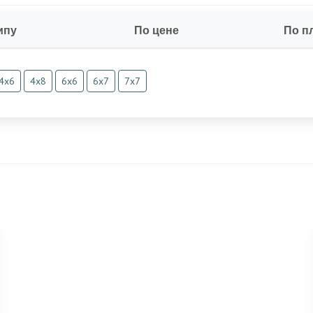
ипу
По цене
По п
4х6
4х8
6х6
6х7
7х7