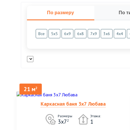
По размеру
По т
Все
5х5
6х9
6х8
7х9
3х6
4х4
21 м
2
Каркасная баня 3х7 Любава
Размеры
Этажа:
3х7
1
2