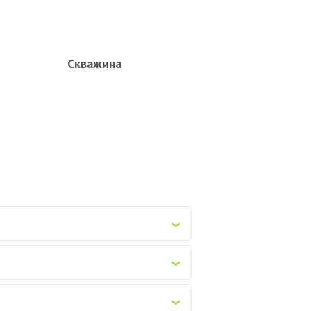
Скважина
ы
‹
‹
‹