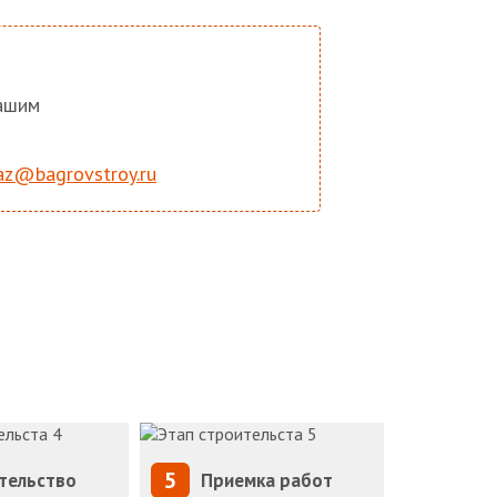
нашим
az@bagrovstroy.ru
5
тельство
Приемка работ