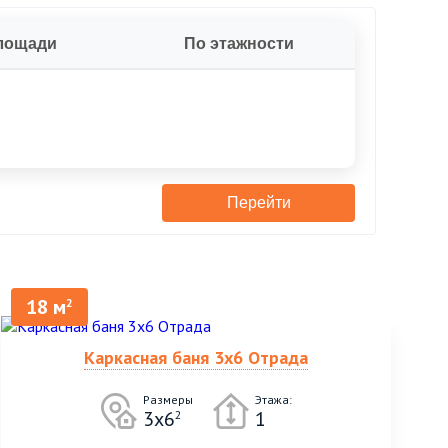
лощади
По этажности
Перейти
18 м
2
Каркасная баня 3х6 Отрада
Размеры
Этажа:
3х6
1
2