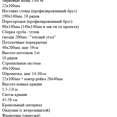
Черновые полы 1-го эт.
22х100мм
Несущие стены (профилированный брус)
190х140мм, 18 рядов
Перегородки (профилированный брус)
90х140мм (140х140мм в зав-ти от проекта)
Сборка сруба / углов
гвозди 200мм / "теплый угол"
Потолочные перекрытия
40х200мм, шаг 59см
Высота потолков 1эт.
18 рядов
Стропильная система
40х100мм
Обрешетка, шаг 14-30см
22х100мм + контр-рейка 20х40мм
Высота конька крыши
1,5-2,0 м
Свесы крыши
45-50 см
Кровельный материал
Ондулин (с ветрозащитой)
Фронтоны (снаружи)