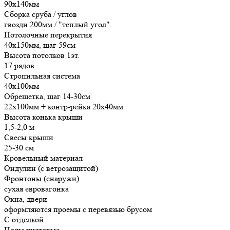
90х140мм
Сборка сруба / углов
гвозди 200мм / "теплый угол"
Потолочные перекрытия
40х150мм, шаг 59см
Высота потолков 1эт.
17 рядов
Стропильная система
40х100мм
Обрешетка, шаг 14-30см
22х100мм + контр-рейка 20х40мм
Высота конька крыши
1,5-2,0 м
Свесы крыши
25-30 см
Кровельный материал
Ондулин (с ветрозащитой)
Фронтоны (снаружи)
сухая евровагонка
Окна, двери
оформляются проемы с перевязью брусом
С отделкой
Полы чистовые