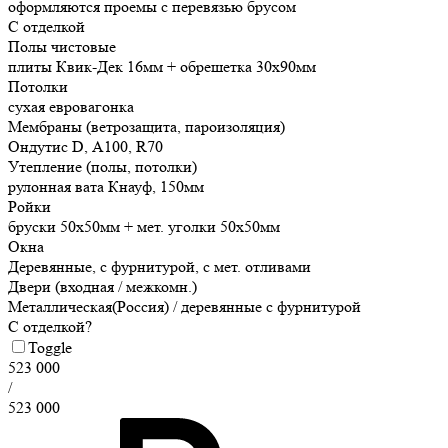
оформляются проемы с перевязью брусом
С отделкой
Полы чистовые
плиты Квик-Дек 16мм + обрешетка 30х90мм
Потолки
сухая евровагонка
Мембраны (ветрозащита, пароизоляция)
Ондутис D, А100, R70
Утепление (полы, потолки)
рулонная вата Кнауф, 150мм
Ройки
бруски 50х50мм + мет. уголки 50х50мм
Окна
Деревянные, с фурнитурой, с мет. отливами
Двери (входная / межкомн.)
Металлическая(Россия) / деревянные с фурнитурой
С отделкой?
Toggle
523 000
/
523 000