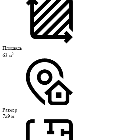
Площадь
2
63 м
Размер
7х9 м